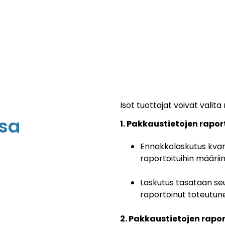
Isot tuottajat voivat valit
ssa
1. Pakkaustietojen rapo
Ennakkolaskutus kvart
raportoituihin määri
Laskutus tasataan se
raportoinut toteutu
2. Pakkaustietojen rapor