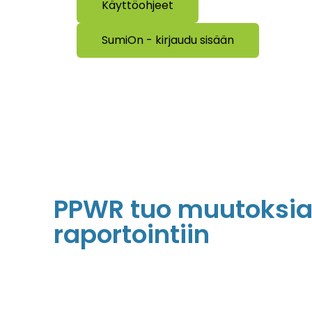
Käyttöohjeet
SumiOn - kirjaudu sisään
PPWR tuo muutoksi
raportointiin