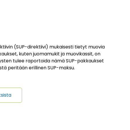
iivin (SUP-direktiivi) mukaisesti tietyt muovia
kaukset, kuten juomamukit ja muovikassit, on
itysten tulee raportoida nämä SUP-pakkaukset
niistä peritään erillinen SUP-maksu.
sista