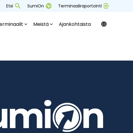
Etsi
SumiOn
Terminaaliraportointi
erminaalit
Meistä
Ajankohtaista