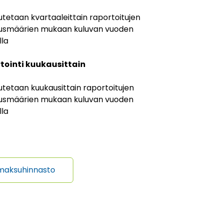
tetaan kvartaaleittain raportoitujen
usmäärien mukaan kuluvan vuoden
lla
rtointi kuukausittain
utetaan kuukausittain raportoitujen
usmäärien mukaan kuluvan vuoden
lla
smaksuhinnasto