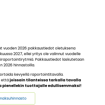
vat vuoden 2026 pakkaustiedot oletuksena
ssa 2027, ellei yritys ole valinnut vuodelle
siraportointirytmiä. Pakkaustiedot laskutetaan
n 2026 hinnastoilla.
ortoida kevyellä raportointitavalla.
 että
joissain tilanteissa tarkalla tavalla
a pienellekin tuottajalle edullisemmaksi!
smaksuhinnasto