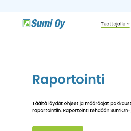
Skip
to
the
main
content.
Tuottajalle
Raportointi
Täältä löydät ohjeet ja määräajat pakkaust
raportointiin. Raportointi tehdään SumiOn-