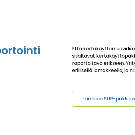
rtointi
EU:n kertakäyttömuovidirekt
sisältävät kertakäyttöpak
raportoitava erikseen. Yr
erillisellä lomakkeella, ja 
Lue lisää SUP-pakkauk