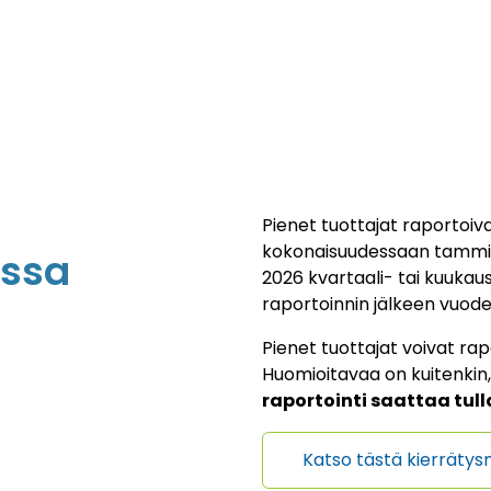
Pienet tuottajat raportoi
kokonaisuudessaan tammikuu
essa
2026 kvartaali- tai kuukau
raportoinnin jälkeen vuode
Pienet tuottajat voivat rap
Huomioitavaa on kuitenkin,
raportointi saattaa tull
Katso tästä kierräty