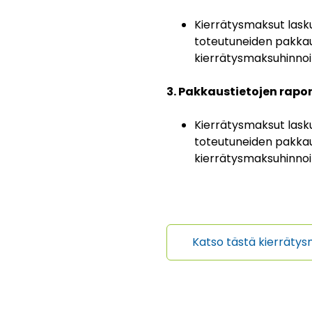
Kierrätysmaksut lasku
toteutuneiden pakka
kierrätysmaksuhinnoi
3. Pakkaustietojen rapo
Kierrätysmaksut lask
toteutuneiden pakka
kierrätysmaksuhinnoi
Katso tästä kierräty