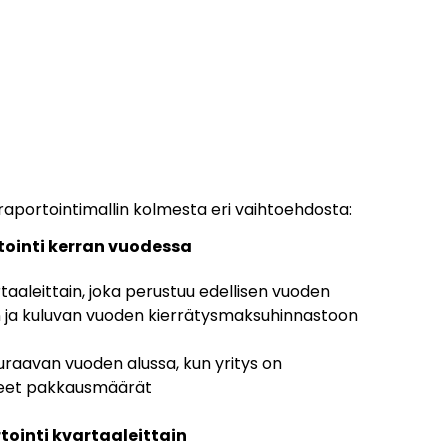
a raportointimallin kolmesta eri vaihtoehdosta:
rtointi kerran vuodessa
aaleittain, joka perustuu edellisen vuoden
in ja kuluvan vuoden kierrätysmaksuhinnastoon
uraavan vuoden alussa, kun yritys on
neet pakkausmäärät
tointi kvartaaleittain