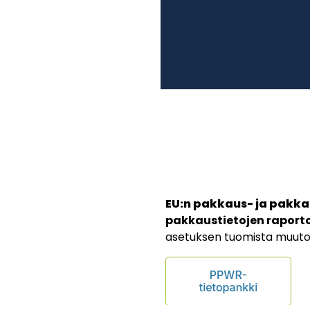
a
EU:n pakkaus- ja pakk
pakkaustietojen raportoi
asetuksen tuomista muuto