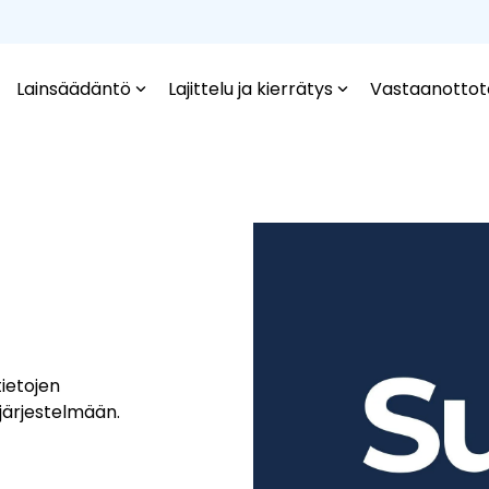
Lainsäädäntö
Lajittelu ja kierrätys
Vastaanottot
ietojen
järjestelmään.