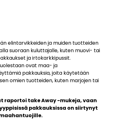
än elintarvikkeiden ja muiden tuotteiden
a suoraan kuluttajalle, kuten muovi- tai
akkaukset ja irtokarkkipussit.
uolestaan ovat maa- ja
äyttämiä pakkauksia, joita käytetään
sen omien tuotteiden, kuten marjojen tai
vät raportoi take Away -mukeja, vaan
yppisissä pakkauksissa on siirtynyt
 maahantuojille.