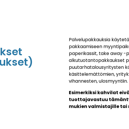
Palvelupakkauksia käytetä
pakkaamiseen myyntipaikall
kset
paperikassit, take away -p
ukset)
alkutuotantopakkaukset p
puutarhatalousyritysten k
käsittelemättömien, yrityk
vihannesten, ulosmyyntiin.
Esimerkiksi kahvilat ei
tuottajavastuu tämänty
mukien valmistajille tai