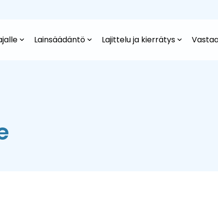
jalle
Lainsäädäntö
Lajittelu ja kierrätys
Vastaa
e