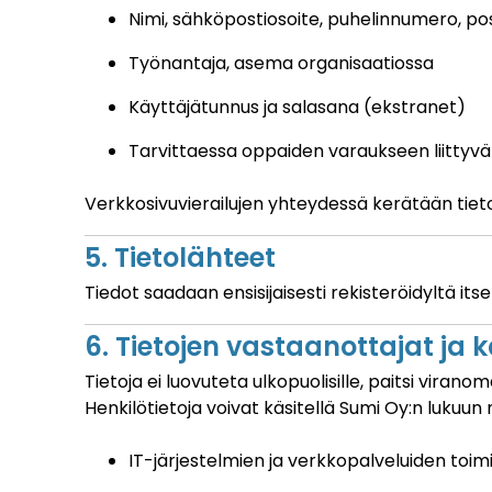
Nimi, sähköpostiosoite, puhelinnumero, pos
Työnantaja, asema organisaatiossa
Käyttäjätunnus ja salasana (ekstranet)
Tarvittaessa oppaiden varaukseen liittyvä 
Verkkosivuvierailujen yhteydessä kerätään tieto
5. Tietolähteet
Tiedot saadaan ensisijaisesti rekisteröidyltä it
6. Tietojen vastaanottajat ja kä
Tietoja ei luovuteta ulkopuolisille, paitsi virano
Henkilötietoja voivat käsitellä Sumi Oy:n lukuu
IT-järjestelmien ja verkkopalveluiden toimi