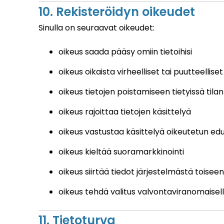
10. Rekisteröidyn oikeudet
Sinulla on seuraavat oikeudet:
oikeus saada pääsy omiin tietoihisi
oikeus oikaista virheelliset tai puutteelliset
oikeus tietojen poistamiseen tietyissä tilan
oikeus rajoittaa tietojen käsittelyä
oikeus vastustaa käsittelyä oikeutetun ed
oikeus kieltää suoramarkkinointi
oikeus siirtää tiedot järjestelmästä toiseen
oikeus tehdä valitus valvontaviranomaisell
11. Tietoturva