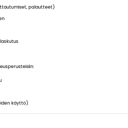
ittautumiset, palautteet)
en
 laskutus
eusperusteisiin:
u
eiden käyttö)