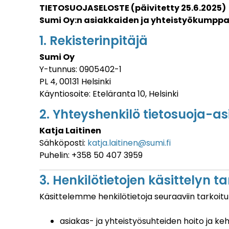
TIETOSUOJASELOSTE (päivitetty 25.6.2025)
Sumi Oy:n asiakkaiden ja yhteistyökumppan
1. Rekisterinpitäjä
Sumi Oy
Y-tunnus: 0905402-1
PL 4, 00131 Helsinki
Käyntiosoite: Eteläranta 10, Helsinki
2. Yhteyshenkilö tietosuoja-as
Katja Laitinen
Sähköposti:
katja.laitinen@sumi.fi
Puhelin: +358 50 407 3959
3. Henkilötietojen käsittelyn t
Käsittelemme henkilötietoja seuraaviin tarkoituk
asiakas- ja yhteistyösuhteiden hoito ja ke