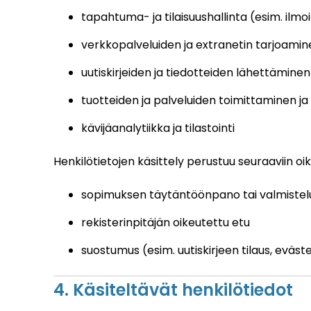
tapahtuma- ja tilaisuushallinta (esim. ilmo
verkkopalveluiden ja extranetin tarjoamin
uutiskirjeiden ja tiedotteiden lähettäminen
tuotteiden ja palveluiden toimittaminen ja
kävijäanalytiikka ja tilastointi
Henkilötietojen käsittely perustuu seuraaviin oik
sopimuksen täytäntöönpano tai valmistel
rekisterinpitäjän oikeutettu etu
suostumus (esim. uutiskirjeen tilaus, eväst
4. Käsiteltävät henkilötiedot