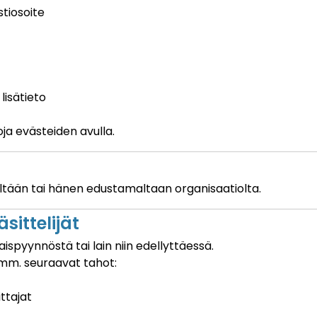
tiosoite
lisätieto
ja evästeiden avulla.
seltään tai hänen edustamaltaan organisaatiolta.
sittelijät
maispyynnöstä tai lain niin edellyttäessä.
n mm. seuraavat tahot:
ttajat