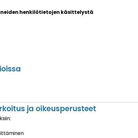
eiden henkilötietojen käsittelystä
ioissa
arkoitus ja oikeusperusteet
siin:
hittäminen