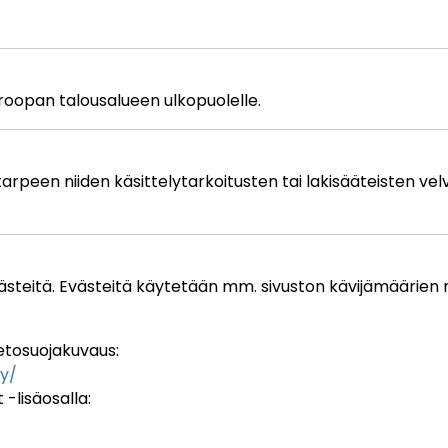
Euroopan talousalueen ulkopuolelle.
tarpeen niiden käsittelytarkoitusten tai lakisääteisten vel
evästeitä. Evästeitä käytetään mm. sivuston kävijämäärien 
ietosuojakuvaus:
cy/
-lisäosalla: