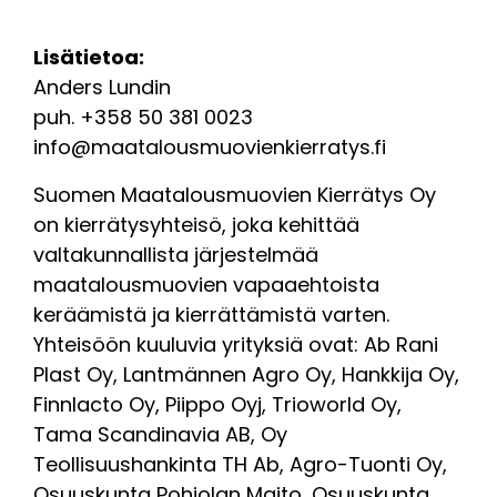
Lisätietoa:
Anders Lundin
puh. +358 50 381 0023
info@maatalousmuovienkierratys.fi
Suomen Maatalousmuovien Kierrätys Oy
on kierrätysyhteisö, joka kehittää
valtakunnallista järjestelmää
maatalousmuovien vapaaehtoista
keräämistä ja kierrättämistä varten.
Yhteisöön kuuluvia yrityksiä ovat: Ab Rani
Plast Oy, Lantmännen Agro Oy, Hankkija Oy,
Finnlacto Oy, Piippo Oyj, Trioworld Oy,
Tama Scandinavia AB, Oy
Teollisuushankinta TH Ab, Agro-Tuonti Oy,
Osuuskunta Pohjolan Maito, Osuuskunta