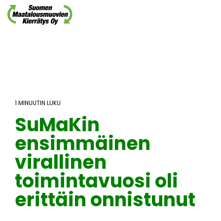
Skip
to
the
main
content.
1 MINUUTIN LUKU
SuMaKin
ensimmäinen
virallinen
toimintavuosi oli
erittäin onnistunut