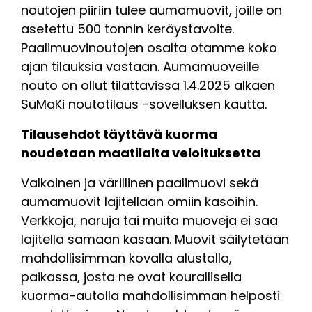
noutojen piiriin tulee aumamuovit, joille on
asetettu 500 tonnin keräystavoite.
Paalimuovinoutojen osalta otamme koko
ajan tilauksia vastaan. Aumamuoveille
nouto on ollut tilattavissa 1.4.2025 alkaen
SuMaKi noutotilaus -sovelluksen kautta.
Tilausehdot täyttävä kuorma
noudetaan maatilalta veloituksetta
Valkoinen ja värillinen paalimuovi sekä
aumamuovit lajitellaan omiin kasoihin.
Verkkoja, naruja tai muita muoveja ei saa
lajitella samaan kasaan. Muovit säilytetään
mahdollisimman kovalla alustalla,
paikassa, josta ne ovat kourallisella
kuorma-autolla mahdollisimman helposti