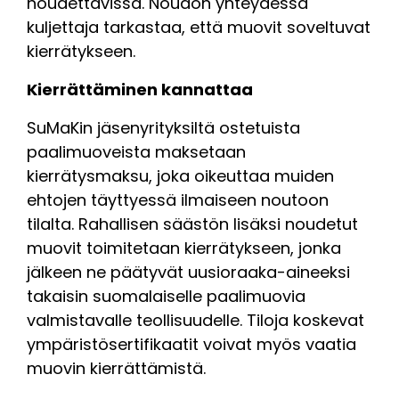
noudettavissa. Noudon yhteydessä
kuljettaja tarkastaa, että muovit soveltuvat
kierrätykseen.
Kierrättäminen kannattaa
SuMaKin jäsenyrityksiltä ostetuista
paalimuoveista maksetaan
kierrätysmaksu, joka oikeuttaa muiden
ehtojen täyttyessä ilmaiseen noutoon
tilalta. Rahallisen säästön lisäksi noudetut
muovit toimitetaan kierrätykseen, jonka
jälkeen ne päätyvät uusioraaka-aineeksi
takaisin suomalaiselle paalimuovia
valmistavalle teollisuudelle. Tiloja koskevat
ympäristösertifikaatit voivat myös vaatia
muovin kierrättämistä.