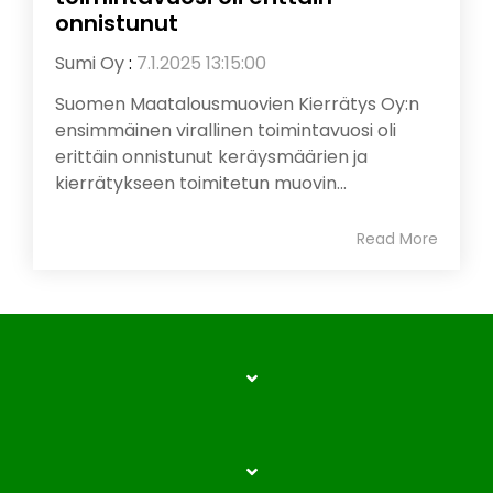
onnistunut
Sumi Oy
:
7.1.2025 13:15:00
Suomen Maatalousmuovien Kierrätys Oy:n
ensimmäinen virallinen toimintavuosi oli
erittäin onnistunut keräysmäärien ja
kierrätykseen toimitetun muovin...
Read More