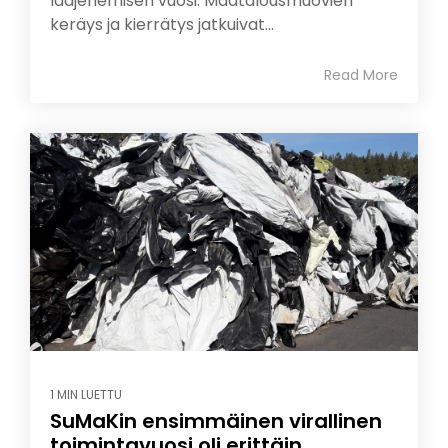
laajenemisen vuosi. Maatalousmuovien
keräys ja kierrätys jatkuivat...
Read More
1 MIN LUETTU
SuMaKin ensimmäinen virallinen
toimintavuosi oli erittäin