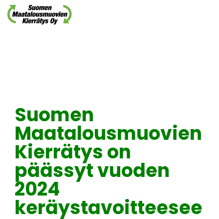
Skip
to
the
main
content.
Suomen
Maatalousmuovien
Kierrätys on
päässyt vuoden
2024
keräystavoitteesee