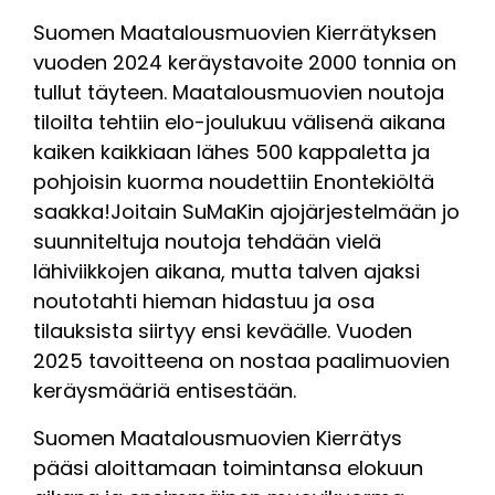
Suomen Maatalousmuovien Kierrätyksen
vuoden 2024 keräystavoite 2000 tonnia on
tullut täyteen. Maatalousmuovien noutoja
tiloilta tehtiin elo-joulukuu välisenä aikana
kaiken kaikkiaan lähes 500 kappaletta ja
pohjoisin kuorma noudettiin Enontekiöltä
saakka!
J
oita
in SuMaKin ajojärjestelmään jo
suunniteltuja noutoja tehdään vielä
lähiviikkojen aikana, mutta talven ajaksi
noutotahti hieman hidastuu ja osa
tilauksista siirtyy ensi keväälle. Vuoden
2025 tavoitteena on nostaa paalimuovien
keräysmääriä entisestään.
Suomen Maatalousmuovien Kierrätys
pääsi aloittamaan toimintansa elokuun