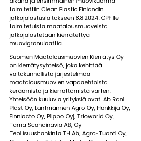
aikana ja ensimmäinen muovikuorma
toimitettiin Clean Plastic Finlandin
jatkojalostuslaitokseen 8.8.2024. CPF:lle
toimitetuista maatalousmuoveista
jatkojalostetaan kierrätettyä
muovigranulaattia.
Suomen Maatalousmuovien Kierrätys Oy
on kierrätysyhteisö, joka kehittää
valtakunnallista järjestelmää
maatalousmuovien vapaaehtoista
keräämistä ja kierrättämistä varten.
Yhteisöön kuuluvia yrityksiä ovat: Ab Rani
Plast Oy, Lantmännen Agro Oy, Hankkija Oy,
Finnlacto Oy, Piippo Oyj, Trioworld Oy,
Tama Scandinavia AB, Oy
Teollisuushankinta TH Ab, Agro-Tuonti Oy,