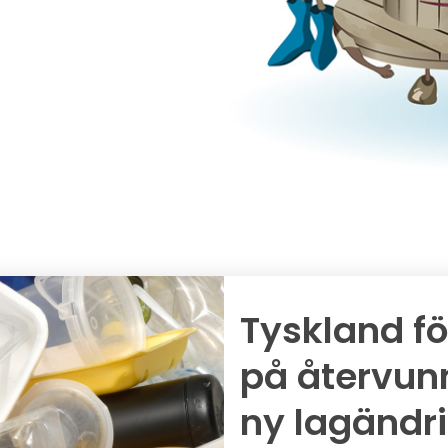
Tyskland f
på återvun
ny lagändr