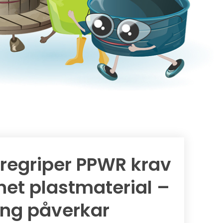
öregriper PPWR krav
net plastmaterial –
ing påverkar