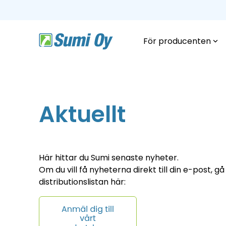
Skip
to
the
main
content.
För producenten
Aktuellt
Här hittar du Sumi senaste nyheter.
Om du vill få nyheterna direkt till din e-post, gå
distributionslistan här: