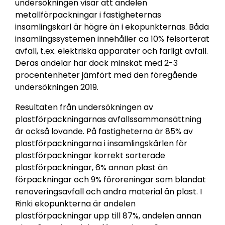
undersökningen visar att andelen
metallförpackningar i fastigheternas
insamlingskärl är högre än i ekopunkternas. Båda
insamlingssystemen innehåller ca 10% felsorterat
avfall, t.ex. elektriska apparater och farligt avfall.
Deras andelar har dock minskat med 2-3
procentenheter jämfört med den föregående
undersökningen 2019.
Resultaten från undersökningen av
plastförpackningarnas avfallssammansättning
är också lovande. På fastigheterna är 85% av
plastförpackningarna i insamlingskärlen för
plastförpackningar korrekt sorterade
plastförpackningar, 6% annan plast än
förpackningar och 9% föroreningar som blandat
renoveringsavfall och andra material än plast. I
Rinki ekopunkterna är andelen
plastförpackningar upp till 87%, andelen annan