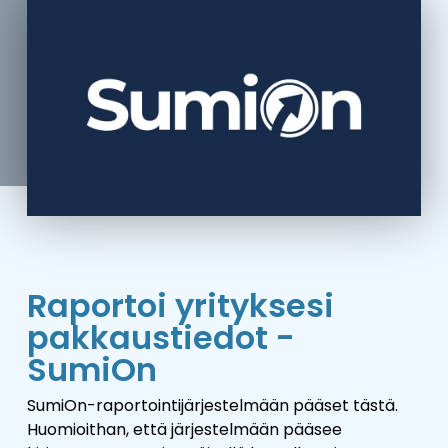
Raportoi yrityksesi
pakkaustiedot -
SumiOn
SumiOn-raportointijärjestelmään pääset tästä.
Huomioithan, että järjestelmään pääsee