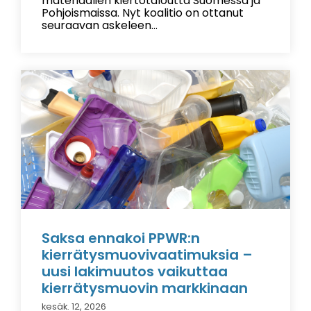
materiaalien kiertotaloutta Suomessa ja
Pohjoismaissa. Nyt koalitio on ottanut
seuraavan askeleen...
Saksa ennakoi PPWR:n
kierrätysmuovivaatimuksia –
uusi lakimuutos vaikuttaa
kierrätysmuovin markkinaan
kesäk. 12, 2026