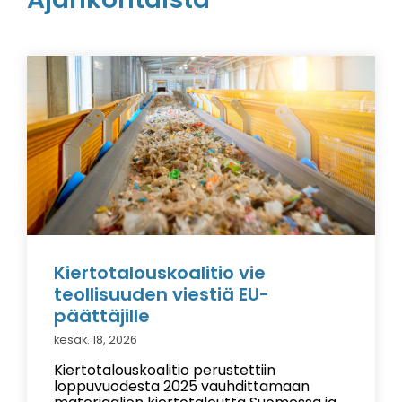
Kiertotalouskoalitio vie
teollisuuden viestiä EU-
päättäjille
kesäk. 18, 2026
Kiertotalouskoalitio perustettiin
loppuvuodesta 2025 vauhdittamaan