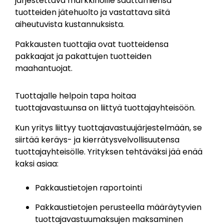
järjestettävä markkinoille saattamiensa
tuotteiden jätehuolto ja vastattava siitä
aiheutuvista kustannuksista.
Pakkausten tuottajia ovat tuotteidensa
pakkaajat ja pakattujen tuotteiden
maahantuojat.
Tuottajalle helpoin tapa hoitaa
tuottajavastuunsa on liittyä tuottajayhteisöön.
Kun yritys liittyy tuottajavastuujärjestelmään, se
siirtää keräys- ja kierrätysvelvollisuutensa
tuottajayhteisölle. Yrityksen tehtäväksi jää enää
kaksi asiaa:
Pakkaustietojen raportointi
Pakkaustietojen perusteella määräytyvien
tuottajavastuumaksujen maksaminen