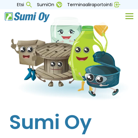
Skip
Etsi
SumiOn
Terminaaliraportointi
to
the
Tog
main
Me
content.
Sumi Oy