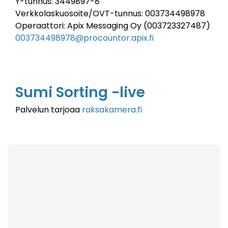
Y-tunnus: 3449897-8
Verkkolaskuosoite/OVT-tunnus: 003734498978
Operaattori: Apix Messaging Oy (003723327487)
003734498978@procountor.apix.fi
Sumi Sorting -live
Palvelun tarjoaa
raksakamera.fi