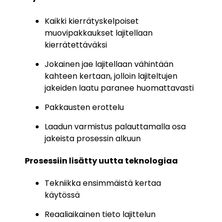
Kaikki kierrätyskelpoiset
muovipakkaukset lajitellaan
kierrätettäväksi
Jokainen jae lajitellaan vähintään
kahteen kertaan,
jolloin lajiteltujen
jakeiden laatu paranee
huomattavasti
Pakkausten erottelu
Laadun varmistus palauttamalla osa
jakeista
prosessin alkuun
Prosessiin lisätty uutta teknologiaa
Tekniikka ensimmäistä kertaa
käytössä
Reaaliaikainen tieto lajittelun