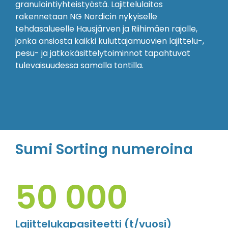
granulointiyhteistyöstä. Lajittelulaitos
rakennetaan NG Nordicin nykyiselle
tehdasalueelle Hausjärven ja Riihimäen rajalle,
jonka ansiosta kaikki kuluttajamuovien lajittelu-,
pesu- ja jatkokäsittelytoiminnot tapahtuvat
tulevaisuudessa samalla tontilla.
Sumi Sorting numeroina
50 000
Lajittelukapasiteetti (t/vuosi)