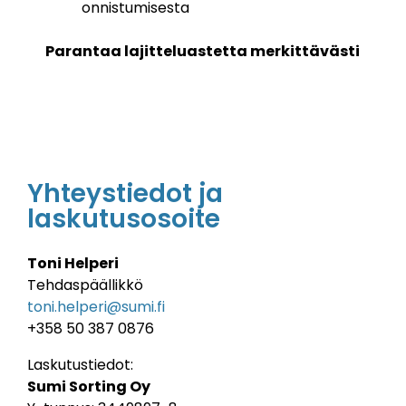
onnistumisesta
Parantaa lajitteluastetta merkittävästi
Yhteystiedot ja
laskutusosoite
Toni Helperi
Tehdaspäällikkö
toni.helperi@sumi.fi
+358 50 387 0876
Laskutustiedot:
Sumi Sorting Oy