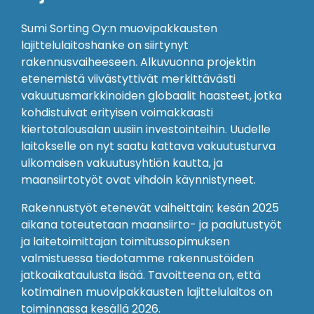
Sumi Sorting Oy:n muovipakkausten
lajittelulaitoshanke on siirtynyt
rakennusvaiheeseen. Alkuvuonna projektin
etenemistä viivästyttivät merkittävästi
vakuutusmarkkinoiden globaalit haasteet, jotka
kohdistuivat erityisen voimakkaasti
kiertotalousalan uusiin investointeihin. Uudelle
laitokselle on nyt saatu kattava vakuutusturva
ulkomaisen vakuutusyhtiön kautta, ja
maansiirtotyöt ovat vihdoin käynnistyneet.
Rakennustyöt etenevät vaiheittain; kesän 2025
aikana toteutetaan maansiirto- ja paalutustyöt
ja laitetoimittajan toimitussopimuksen
valmistuessa tiedotamme rakennustöiden
jatkoaikataulusta lisää. Tavoitteena on, että
kotimainen muovipakkausten lajittelulaitos on
toiminnassa kesällä 2026.