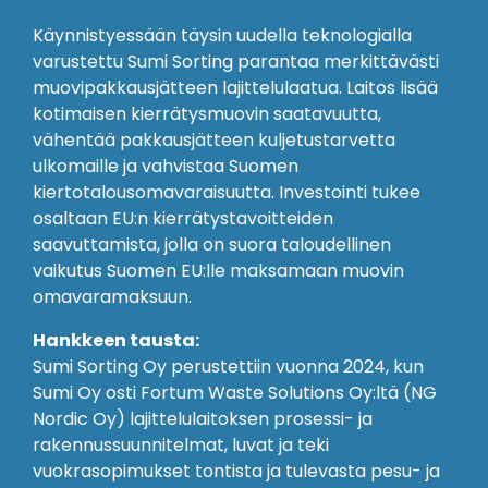
Käynnistyessään täysin uudella teknologialla
varustettu Sumi Sorting parantaa merkittävästi
muovipakkausjätteen lajittelulaatua. Laitos lisää
kotimaisen kierrätysmuovin saatavuutta,
vähentää pakkausjätteen kuljetustarvetta
ulkomaille ja vahvistaa Suomen
kiertotalousomavaraisuutta. Investointi tukee
osaltaan EU:n kierrätystavoitteiden
saavuttamista, jolla on suora taloudellinen
vaikutus Suomen EU:lle maksamaan muovin
omavaramaksuun.
Hankkeen tausta:
Sumi Sorting Oy perustettiin vuonna 2024, kun
Sumi Oy osti Fortum Waste Solutions Oy:ltä (NG
Nordic Oy) lajittelulaitoksen prosessi- ja
rakennussuunnitelmat, luvat ja teki
vuokrasopimukset tontista ja tulevasta pesu- ja