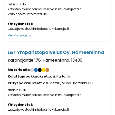
arkisin 7-15
Yritysten muovipakkaukset vain muovilajeittain!
Vain sopimustoimittajille.
Yhteydenotot:
tuottajavastuutiimi@lassila-tikanoja.fi
Verkkosivusto
L&T Ympäristöpalvelut Oy, Hämeenlinna
Karanojantie 178, Hämeenlinna, 13430
Materiaalit:
Kuluttajapakkaukset:
Lasi, Kartonki
Yrityspakkaukset:
Lasi, Metalli, Muovi, Kartonki, Puu
arkisin 8-16
Yritysten muovipakkaukset vain muovilajeittain!
Yhteydenotot:
tuottajavastuutiimi@lassila-tikanoja.fi