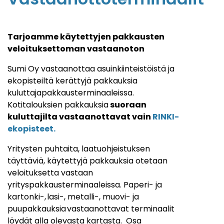
Tarjoamme käytettyjen pakkausten
veloituksettoman vastaanoton
Sumi Oy vastaanottaa asuinkiinteistöistä ja
ekopisteiltä kerättyjä pakkauksia
kuluttajapakkausterminaaleissa.
Kotitalouksien pakkauksia
suoraan
kuluttajilta vastaanottavat vain
RINKI-
ekopisteet.
Yritysten puhtaita, laatuohjeistuksen
täyttäviä, käytettyjä pakkauksia otetaan
veloituksetta vastaan
yrityspakkausterminaaleissa. Paperi- ja
kartonki-, lasi-, metalli-, muovi- ja
puupakkauksia vastaanottavat terminaalit
löydät alla olevasta kartasta. Osa