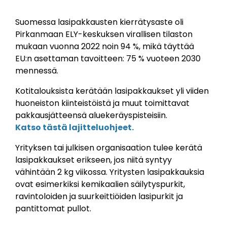
Suomessa lasipakkausten kierrätysaste oli
Pirkanmaan ELY-keskuksen virallisen tilaston
mukaan vuonna 2022 noin 94 %, mikä täyttää
EU:n asettaman tavoitteen: 75 % vuoteen 2030
mennessä.
Kotitalouksista kerätään lasipakkaukset yli viiden
huoneiston kiinteistöistä ja muut toimittavat
pakkausjätteensä aluekeräyspisteisiin.
Katso tästä lajitteluohjeet.
Yrityksen tai julkisen organisaation tulee kerätä
lasipakkaukset erikseen, jos niitä syntyy
vähintään 2 kg viikossa. Yritysten lasipakkauksia
ovat esimerkiksi kemikaalien säilytyspurkit,
ravintoloiden ja suurkeittiöiden lasipurkit ja
pantittomat pullot.