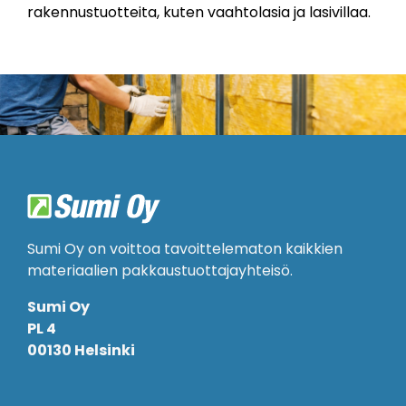
rakennustuotteita, kuten vaahtolasia ja lasivillaa.
Sumi Oy on voittoa tavoittelematon kaikkien
materiaalien pakkaustuottajayhteisö.
Sumi Oy
PL 4
00130 Helsinki