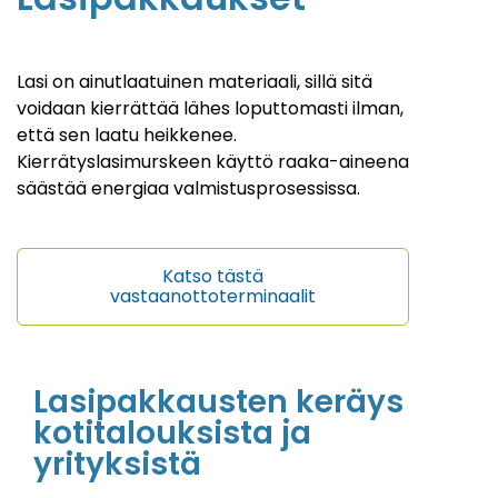
Lasi on ainutlaatuinen materiaali, sillä sitä
voidaan kierrättää lähes loputtomasti ilman,
että sen laatu heikkenee.
Kierrätyslasimurskeen käyttö raaka-aineena
säästää energiaa valmistusprosessissa.
Katso tästä
vastaanottoterminaalit
Lasi
pakkausten keräys
kotitalouksista ja
yrityksistä