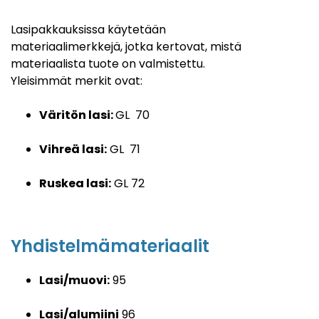
Lasipakkauksissa käytetään
materiaalimerkkejä, jotka kertovat, mistä
materiaalista tuote on valmistettu.
Yleisimmät merkit ovat:
Väritön lasi:
GL
70
Vihreä lasi:
GL 71
Ruskea lasi:
GL 72
Yhdistelmämateriaalit
Lasi/muovi:
95
Lasi/alumiini
96