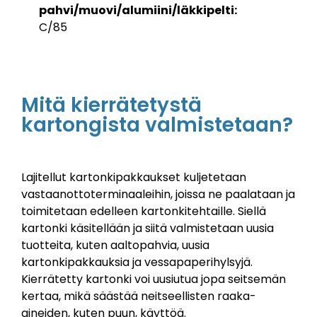
pahvi/muovi/alumiini/läkkipelti:
C/85
Mitä kierrätetystä
kartongista valmistetaan?
Lajitellut kartonkipakkaukset kuljetetaan
vastaanottoterminaaleihin, joissa ne paalataan ja
toimitetaan edelleen kartonkitehtaille. Siellä
kartonki käsitellään ja siitä valmistetaan uusia
tuotteita, kuten aaltopahvia, uusia
kartonkipakkauksia ja vessapaperihylsyjä.
Kierrätetty kartonki voi uusiutua jopa seitsemän
kertaa, mikä säästää neitseellisten raaka-
aineiden, kuten puun, käyttöä. ​