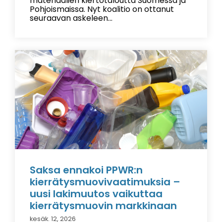
materiaalien kiertotaloutta Suomessa ja
Pohjoismaissa. Nyt koalitio on ottanut
seuraavan askeleen...
Saksa ennakoi PPWR:n
kierrätysmuovivaatimuksia –
uusi lakimuutos vaikuttaa
kierrätysmuovin markkinaan
kesäk. 12, 2026