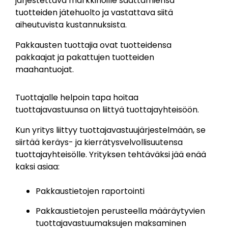
järjestettävä markkinoille saattamiensa
tuotteiden jätehuolto ja vastattava siitä
aiheutuvista kustannuksista.
Pakkausten tuottajia ovat tuotteidensa
pakkaajat ja pakattujen tuotteiden
maahantuojat.
Tuottajalle helpoin tapa hoitaa
tuottajavastuunsa on liittyä tuottajayhteisöön.
Kun yritys liittyy tuottajavastuujärjestelmään, se
siirtää keräys- ja kierrätysvelvollisuutensa
tuottajayhteisölle. Yrityksen tehtäväksi jää enää
kaksi asiaa:
Pakkaustietojen raportointi
Pakkaustietojen perusteella määräytyvien
tuottajavastuumaksujen maksaminen