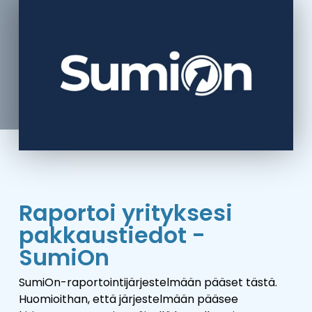
Raportoi yrityksesi
pakkaustiedot -
SumiOn
SumiOn-raportointijärjestelmään pääset tästä.
Huomioithan, että järjestelmään pääsee