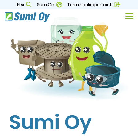
Skip
Etsi
SumiOn
Terminaaliraportointi
to
the
Tog
main
Me
content.
Sumi Oy