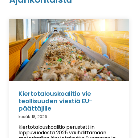
Kiertotalouskoalitio vie
teollisuuden viestiä EU-
päättäjille
kesäk. 18, 2026
Kiertotalouskoalitio perustettiin
loppuvuodesta 2025 vauhdittamaan