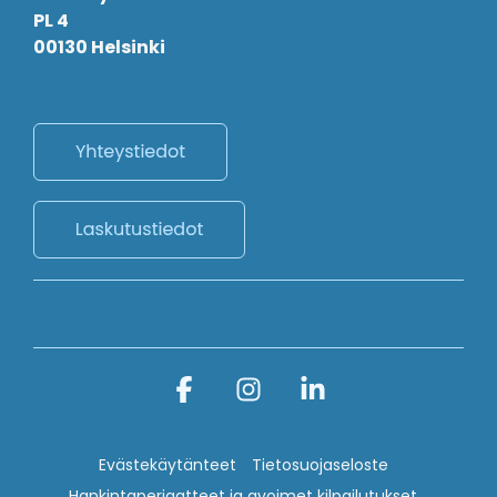
PL 4
00130 Helsinki
Facebook
Instagram
Linkedin
Evästekäytänteet
Tietosuojaseloste
Hankintaperiaatteet ja avoimet kilpailutukset