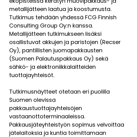
ekopisteissä kerätyn muovipakkaus- ja
metallijätteen laatua ja koostumusta.
Tutkimus tehdään yhdessä FCG Finnish
Consulting Group Oy:n kanssa.
Metallijätteen tutkimukseen lisäksi
osallistuvat akkujen ja paristojen (Recser
Oy), pantillisten juomapakkausten
(Suomen Palautuspakkaus Oy) sekä
sähkö- ja elektroniikkalaitteiden
tuottajayhteisöt.
Tutkimusnäytteet otetaan eri puolilla
Suomen olevissa
pakkaustuottajayhteisöjen
vastaanottoterminaaleissa.
Pakkausjäteyhteistyön sopimus velvoittaa
jätelaitoksia ja kuntia toimittamaan