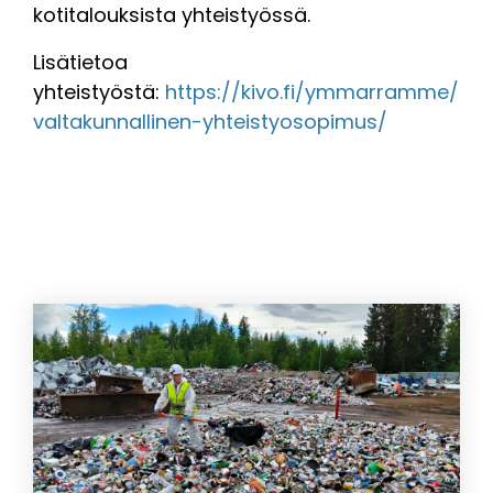
kotitalouksista yhteistyössä.
Lisätietoa
yhteistyöstä:
https://kivo.fi/ymmarramme/
valtakunnallinen-yhteistyosopimus/