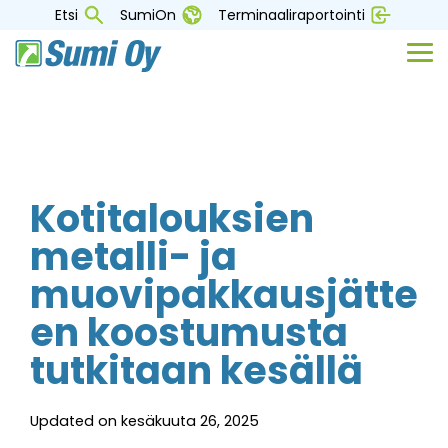
Skip
Etsi
SumiOn
Terminaaliraportointi
to
the
Tog
main
Me
content.
Kotitalouksien
metalli- ja
muovipakkausjätte
en koostumusta
tutkitaan kesällä
Updated on kesäkuuta 26, 2025