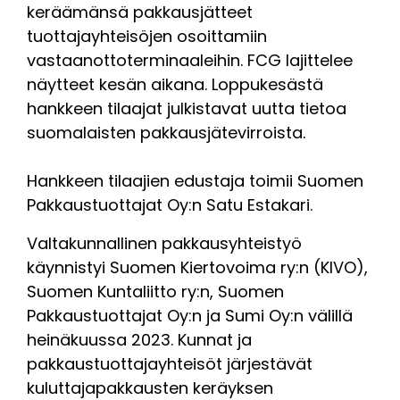
keräämänsä pakkausjätteet
tuottajayhteisöjen osoittamiin
vastaanottoterminaaleihin. FCG lajittelee
näytteet kesän aikana. Loppukesästä
hankkeen tilaajat julkistavat uutta tietoa
suomalaisten pakkausjätevirroista.
Hankkeen tilaajien edustaja toimii Suomen
Pakkaustuottajat Oy:n Satu Estakari.
Valtakunnallinen pakkausyhteistyö
käynnistyi Suomen Kiertovoima ry:n (KIVO),
Suomen Kuntaliitto ry:n, Suomen
Pakkaustuottajat Oy:n ja Sumi Oy:n välillä
heinäkuussa 2023. Kunnat ja
pakkaustuottajayhteisöt järjestävät
kuluttajapakkausten keräyksen