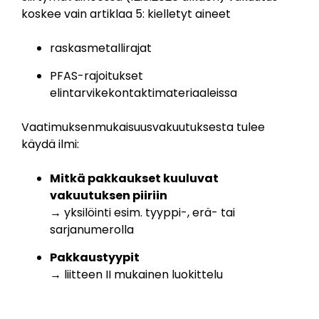
koskee vain artiklaa 5: kielletyt aineet
raskasmetallirajat
PFAS-rajoitukset
elintarvikekontaktimateriaaleissa
Vaatimuksenmukaisuusvakuutuksesta tulee
käydä ilmi:
Mitkä pakkaukset kuuluvat
vakuutuksen piiriin
→ yksilöinti esim. tyyppi-, erä- tai
sarjanumerolla
Pakkaustyypit
→ liitteen II mukainen luokittelu