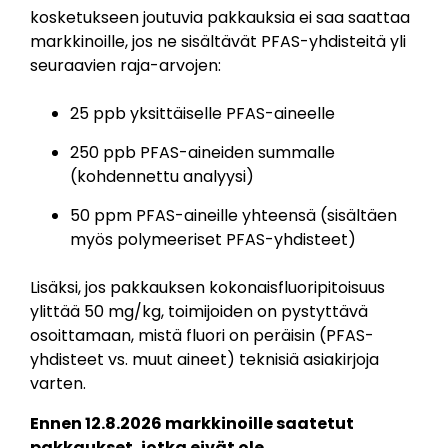
kosketukseen joutuvia pakkauksia ei saa saattaa
markkinoille, jos ne sisältävät PFAS-yhdisteitä yli
seuraavien raja-arvojen:
25 ppb yksittäiselle PFAS-aineelle
250 ppb PFAS-aineiden summalle
(kohdennettu analyysi)
50 ppm PFAS-aineille yhteensä (sisältäen
myös polymeeriset PFAS-yhdisteet)
Lisäksi, jos pakkauksen kokonaisfluoripitoisuus
ylittää 50 mg/kg, toimijoiden on pystyttävä
osoittamaan, mistä fluori on peräisin (PFAS-
yhdisteet vs. muut aineet) teknisiä asiakirjoja
varten.
Ennen 12.8.2026 markkinoille saatetut
pakkaukset, jotka eivät ole