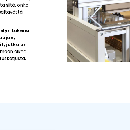
a siitä, onko
sältävästä
telyn tukena
uojan,
t, jotka on
ämään oikea
tusketjusta.