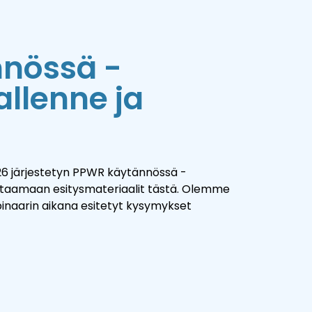
nössä -
allenne ja
26 järjestetyn PPWR käytännössä -
lataamaan esitysmateriaalit tästä. Olemme
inaarin aikana esitetyt kysymykset