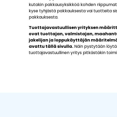
kutakin pakkausyksikköä kohden riippumatt
kyse tyhjästä pakkauksesta vai tuotteita si
pakkauksesta.
Tuottajavastuullisen yrityksen määrit
ovat tuottajan, valmistajan, maahant
jakelijan ja loppukäyttäjän määritelmä
avattu tällä sivulla.
Näin pystytään löyt
tuottajavastuullinen yritys pitkästäkin toimi