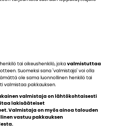
.
henkilö tai oikeushenkilö, joka
valmistuttaa
tteen. Suomeksi sana 'valmistaja' voi olla
ämättä ole sama luonnollinen henkilö tai
sti valmistaa pakkauksen.
ainen valmistaja on lähtökohtaisesti
oitaa lakisääteiset
eet. Valmistaja on myös ainoa talouden
ellinen vastuu pakkauksen
esta.