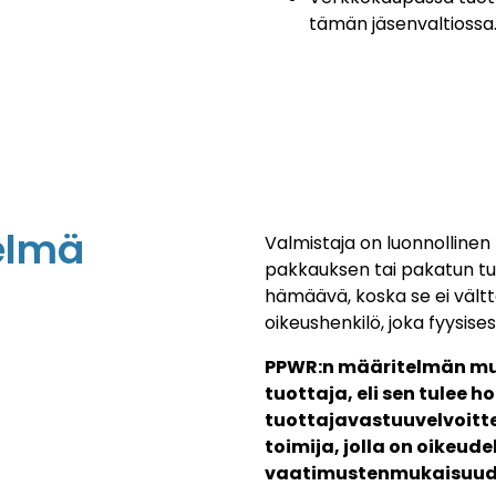
tämän jäsenvaltiossa
elmä
Valmistaja on luonnollinen 
pakkauksen tai pakatun tuo
hämäävä, koska se ei vältt
oikeushenkilö, joka fyysise
PPWR:n määritelmän muk
tuottaja, eli sen tulee h
tuottajavastuuvelvoitt
toimija, jolla on oikeud
vaatimustenmukaisuud