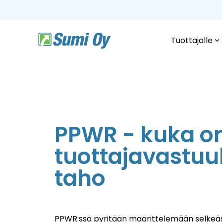
Skip
to
the
main
content.
Tuottajalle
PPWR - kuka o
tuottajavastuu
taho
PPWR:ssä pyritään määrittelemään selkeäst