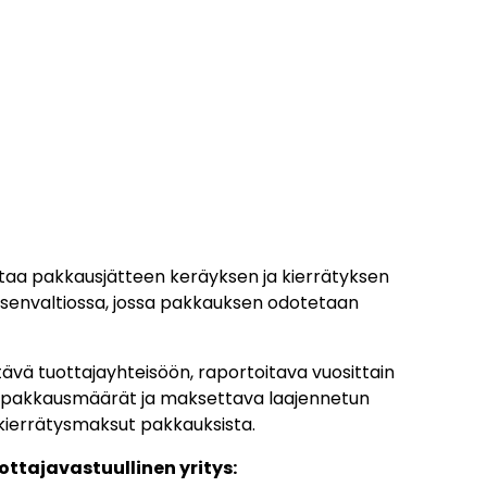
astaa pakkausjätteen keräyksen ja kierrätyksen
jäsenvaltiossa, jossa pakkauksen odotetaan
tävä tuottajayhteisöön, raportoitava vuosittain
 pakkausmäärät ja maksettava laajennetun
kierrätysmaksut pakkauksista.
uottajavastuullinen yritys: