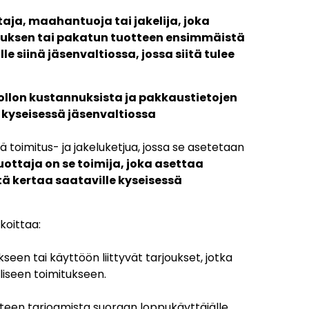
taja, maahantuoja tai jakelija, joka
uksen tai pakatun tuotteen ensimmäistä
le siinä jäsenvaltiossa, jossa siitä tulee
llon kustannuksista ja pakkaustietojen
 kyseisessä jäsenvaltiossa
 toimitus- ja jakeluketjua, jossa se asetetaan
uottaja on se toimija, joka asettaa
 kertaa saataville kyseisessä
koittaa:
kseen tai käyttöön liittyvät tarjoukset, jotka
lliseen toimitukseen.
een tarjoamista suoraan loppukäyttäjälle