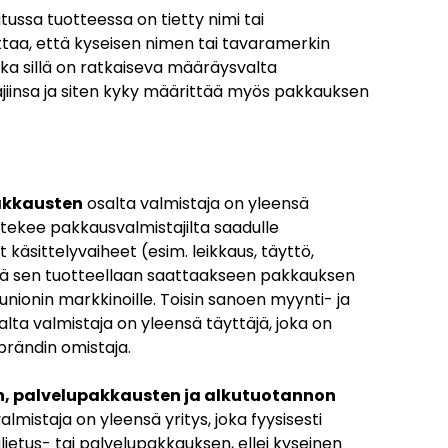
ussa tuotteessa on tietty nimi tai
ttaa, että kyseisen nimen tai tavaramerkin
ska sillä on ratkaiseva määräysvalta
jiinsa ja siten kyky määrittää myös pakkauksen
akkausten
osalta valmistaja on yleensä
a tekee pakkausvalmistajilta saadulle
 käsittelyvaiheet (esim. leikkaus, täyttö,
ää sen tuotteellaan saattaakseen pakkauksen
unionin markkinoille. Toisin sanoen myynti- ja
ta valmistaja on yleensä täyttäjä, joka on
brändin omistaja.
, palvelupakkausten ja alkutuotannon
almistaja on yleensä yritys, joka fyysisesti
ljetus- tai palvelupakkauksen, ellei kyseinen