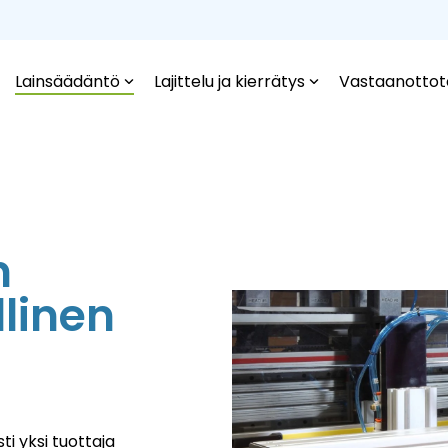
Lainsäädäntö
Lajittelu ja kierrätys
Vastaanottot
n
llinen
i yksi tuottaja