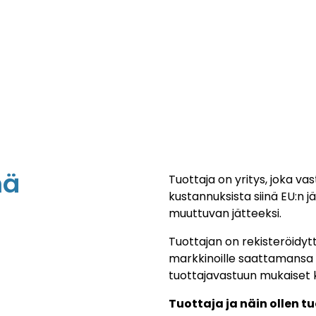
mä
Tuottaja on yritys, joka v
kustannuksista
siinä EU:n 
muuttuvan jätteeksi.
Tuottajan on rekisteröidyt
markkinoille saattamansa
tuottajavastuun mukaiset 
Tuottaja ja näin ollen t