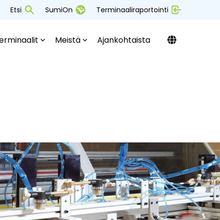
Etsi
SumiOn
Terminaaliraportointi
erminaalit
Meistä
Ajankohtaista