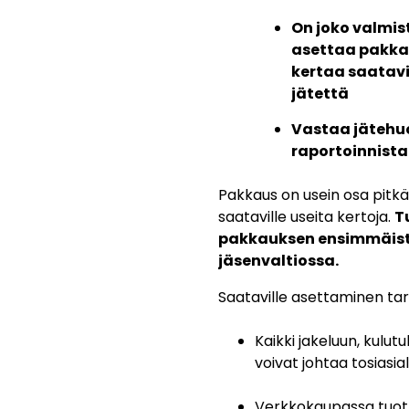
On joko valmis
asettaa pakka
kertaa saatavil
jätettä
Vastaa jätehuo
raportoinnista
Pakkaus on usein osa pitkää
saataville useita kertoja.
T
pakkauksen ensimmäistä
jäsenvaltiossa.
Saataville asettaminen tar
Kaikki jakeluun, kulutu
voivat johtaa tosiasia
Verkkokaupassa tuott