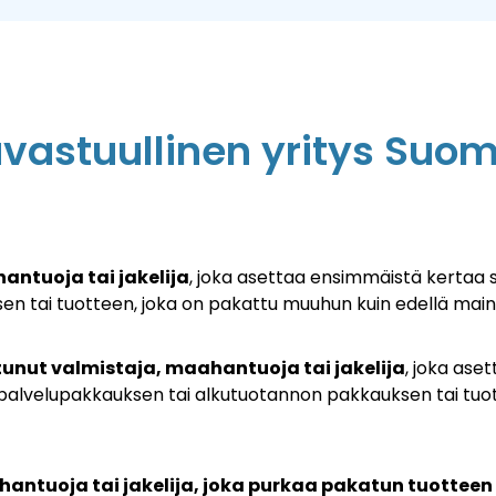
vastuullinen yritys Suom
antuoja tai jakelija
, joka asettaa ensimmäistä kertaa
sen tai
tuotteen, joka on pakattu muuhun kuin edellä mai
unut valmistaja, maahantuoja tai jakelija
, joka as
 palvelupakkauksen tai alkutuotannon pakkauksen tai
tuo
hantuoja tai jakelija, joka purkaa pakatun tuotteen