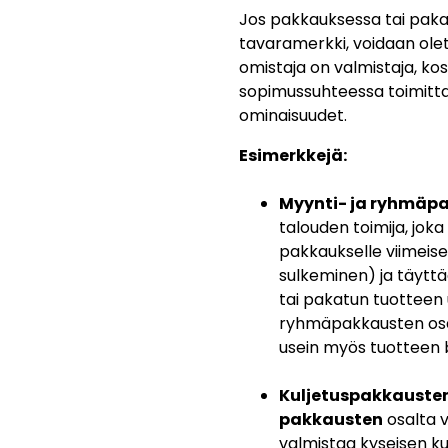
Jos pakkauksessa tai pakat
tavaramerkki, voidaan ole
omistaja on valmistaja, ko
sopimussuhteessa toimitta
ominaisuudet.
Esimerkkejä:
Myynti- ja ryhmäp
talouden toimija, jok
pakkaukselle viimeiset
sulkeminen) ja täytt
tai pakatun tuotteen 
ryhmäpakkausten osal
usein myös tuotteen 
Kuljetuspakkausten
pakkausten
osalta v
valmistaa kyseisen ku