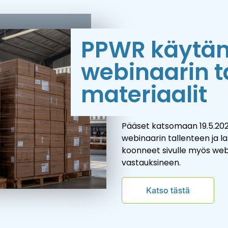
PPWR käytän
webinaarin t
materiaalit
Pääset katsomaan 19.5.20
webinaarin tallenteen ja 
koonneet sivulle myös web
vastauksineen.