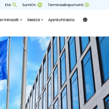
Etsi
SumiOn
Terminaaliraportointi
erminaalit
Meistä
Ajankohtaista