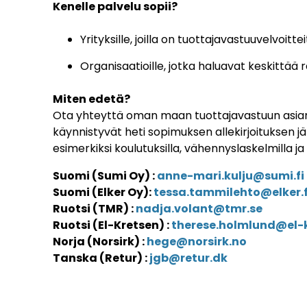
Kenelle palvelu sopii?
Yrityksille, joilla on tuottajavastuuvelvoi
Organisaatioille, jotka haluavat keskittää 
Miten edetä?
Ota yhteyttä oman maan tuottajavastuun asiantun
käynnistyvät heti sopimuksen allekirjoituksen j
esimerkiksi koulutuksilla, vähennyslaskelmilla ja
Suomi (Sumi Oy) :
anne-mari.kulju@sumi.fi
Suomi (Elker Oy):
tessa.tammilehto@elker.f
Ruotsi (TMR) :
nadja.volant@tmr.se
Ruotsi (El-Kretsen) :
therese.holmlund@el-k
Norja (Norsirk) :
hege@norsirk.no
Tanska (Retur) :
jgb@retur.dk