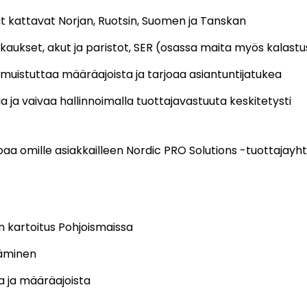
ut kattavat Norjan, Ruotsin, Suomen ja Tanskan
kaukset, akut ja paristot, SER (osassa maita myös kalastusvä
 muistuttaa määräajoista ja tarjoaa asiantuntijatukea
a ja vaivaa hallinnoimalla tuottajavastuuta keskitetysti
a omille asiakkailleen Nordic PRO Solutions -tuottajayht
en kartoitus Pohjoismaissa
täminen
a ja määräajoista