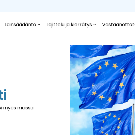
Lainsäädäntö
Lajittelu ja kierrätys
Vastaanottot
u
i
si myös muissa