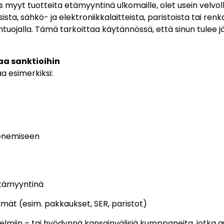
Jos myyt tuotteita etämyyntinä ulkomaille, olet usein velv
sta, sähkö- ja elektroniikkalaitteista, paristoista tai re
ntuojalla. Tämä tarkoittaa käytännössä, että sinun tulee jä
aa sanktioihin
a esimerkiksi:
kenemiseen
 etämyyntinä
mät (esim. pakkaukset, SER, paristot)
estelmiin – tai hyödynnä kansainvälisiä kumppaneita, jotka