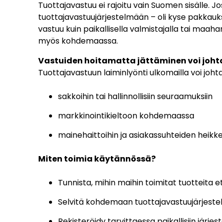
Tuottajavastuu ei rajoitu vain Suomen sisälle. 
tuottajavastuujärjestelmään – oli kyse pakkauksi
vastuu kuin paikallisella valmistajalla tai maaha
myös kohdemaassa.
Vastuiden hoitamatta jättäminen voi joht
Tuottajavastuun laiminlyönti ulkomailla voi johta
sakkoihin tai hallinnollisiin seuraamuksiin
markkinointikieltoon kohdemaassa
mainehaittoihin ja asiakassuhteiden heik
Miten toimia käytännössä?
Tunnista, mihin maihin toimitat tuotteita
Selvitä kohdemaan tuottajavastuujärjestel
Rekisteröidy tarvittaessa paikallisiin järj