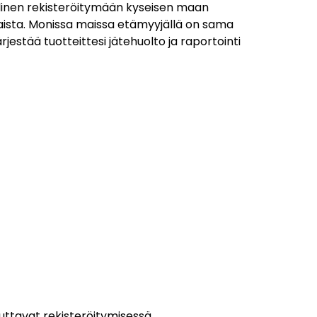
ollinen rekisteröitymään kyseisen maan
nkaista. Monissa maissa etämyyjällä on sama
rjestää tuotteittesi jätehuolto ja raportointi
 auttavat rekisteröitymisessä