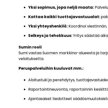
Yksi sopimus, jopa neljä maata:
Palvel
Kattaa kaikki tuottajavastuualat:
pak
Yksi yhteyshenkilö:
Koordinoi viestinnän,
Selkeys ja tehokkuus:
Yritys säästää aika
Sumin rooli
Sumi vastaa Suomen markkina-alueesta ja tarjoa
veloituksetta.
Peruspalveluihin kuuluvat mm.:
Aloitustuki ja perehdytys, tuottajavastuid
Raportointineuvonta, raportoinnin keskit
Ajantasaiset tiedotteet säädösmuutoksist