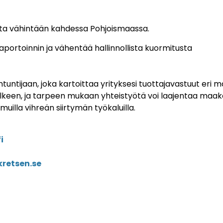
tteita vähintään kahdessa Pohjoismaassa.
raportoinnin ja vähentää hallinnollista kuormitusta
tijaan, joka kartoittaa yrityksesi tuottajavastuut eri ma
älkeen, ja tarpeen mukaan yhteistyötä voi laajentaa maako
 muilla vihreän siirtymän työkaluilla.
i
retsen.se