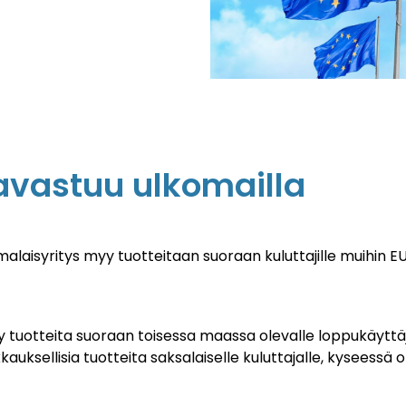
javastuu ulkomailla
syritys myy tuotteitaan suoraan kuluttajille muihin EU-m
yy tuotteita suoraan toisessa maassa olevalle loppukäytt
kauksellisia tuotteita saksalaiselle kuluttajalle, kyseessä