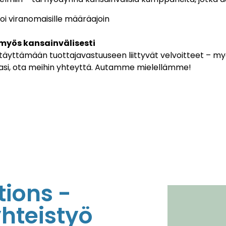
toi viranomaisille määräajoin
myös kansainvälisesti
äyttämään tuottajavastuuseen liittyvät velvoitteet – myö
taasi, ota meihin yhteyttä. Autamme mielellämme!
tions -
hteistyö