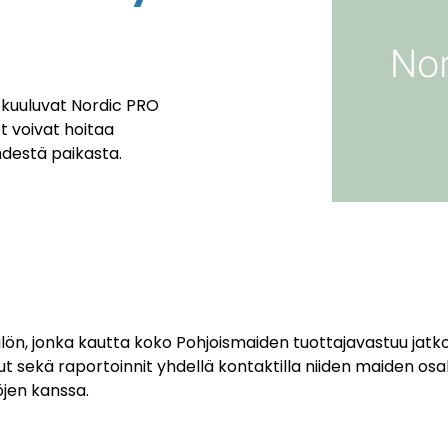
r kuuluvat Nordic PRO
t voivat hoitaa
hdestä paikasta.
lön, jonka kautta koko Pohjoismaiden tuottajavastuu jatkos
elut sekä raportoinnit yhdellä kontaktilla niiden maiden os
öjen kanssa.