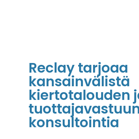
Reclay tarjoaa
kansainvälistä
kiertotalouden 
tuottajavastuu
konsultointia