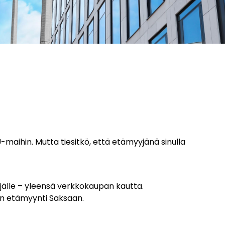
aihin. Mutta tiesitkö, että etämyyjänä sinulla
äjälle – yleensä verkkokaupan kautta.
 on etämyynti Saksaan.