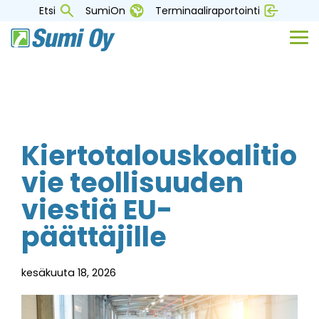
Skip
Etsi
SumiOn
Terminaaliraportointi
to
the
Tog
main
Me
content.
Kiertotalouskoalitio
vie teollisuuden
viestiä EU-
päättäjille
kesäkuuta 18, 2026