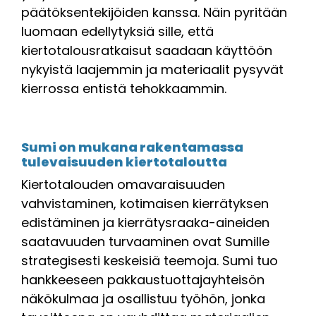
päätöksentekijöiden kanssa. Näin pyritään
luomaan edellytyksiä sille, että
kiertotalousratkaisut saadaan käyttöön
nykyistä laajemmin ja materiaalit pysyvät
kierrossa entistä tehokkaammin.
Sumi on mukana rakentamassa
tulevaisuuden kiertotaloutta
Kiertotalouden omavaraisuuden
vahvistaminen, kotimaisen kierrätyksen
edistäminen ja kierrätysraaka-aineiden
saatavuuden turvaaminen ovat Sumille
strategisesti keskeisiä teemoja. Sumi tuo
hankkeeseen pakkaustuottajayhteisön
näkökulmaa ja osallistuu työhön, jonka