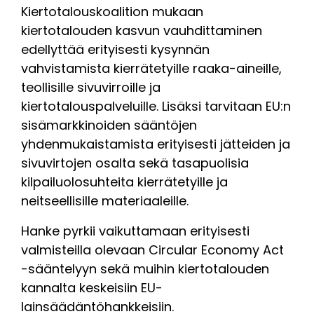
Kiertotalouskoalition mukaan
kiertotalouden kasvun vauhdittaminen
edellyttää erityisesti kysynnän
vahvistamista kierrätetyille raaka-aineille,
teollisille sivuvirroille ja
kiertotalouspalveluille. Lisäksi tarvitaan EU:n
sisämarkkinoiden sääntöjen
yhdenmukaistamista erityisesti jätteiden ja
sivuvirtojen osalta sekä tasapuolisia
kilpailuolosuhteita kierrätetyille ja
neitseellisille materiaaleille.
Hanke pyrkii vaikuttamaan erityisesti
valmisteilla olevaan Circular Economy Act
-sääntelyyn sekä muihin kiertotalouden
kannalta keskeisiin EU-
lainsäädäntöhankkeisiin.