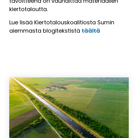
tavoitteena on vauhdittaa materiaalien
kiertotaloutta.
Lue lisää Kiertotalouskoalitiosta Sumin
aiemmasta blogitekstistä
täältä