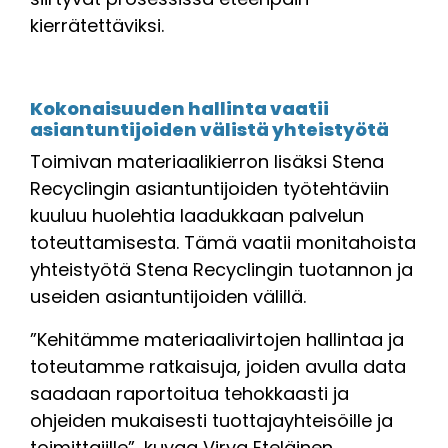
kierrätettäviksi.
Kokonaisuuden hallinta vaatii
asiantuntijoiden välistä yhteistyötä
Toimivan materiaalikierron lisäksi Stena
Recyclingin asiantuntijoiden työtehtäviin
kuuluu huolehtia laadukkaan palvelun
toteuttamisesta. Tämä vaatii monitahoista
yhteistyötä Stena Recyclingin tuotannon ja
useiden asiantuntijoiden välillä.
”Kehitämme materiaalivirtojen hallintaa ja
toteutamme ratkaisuja, joiden avulla data
saadaan raportoitua tehokkaasti ja
ohjeiden mukaisesti tuottajayhteisöille ja
toimittajille”, kuvaa Virva Eteläinen.