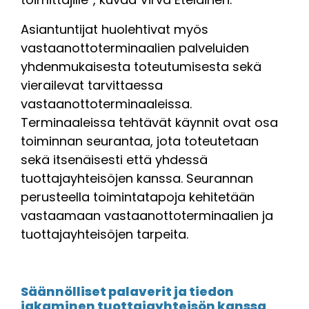
Asiantuntijat huolehtivat myös
vastaanottoterminaalien palveluiden
yhdenmukaisesta toteutumisesta sekä
vierailevat tarvittaessa
vastaanottoterminaaleissa.
Terminaaleissa tehtävät käynnit ovat osa
toiminnan seurantaa, jota toteutetaan
sekä itsenäisesti että yhdessä
tuottajayhteisöjen kanssa. Seurannan
perusteella toimintatapoja kehitetään
vastaamaan vastaanottoterminaalien ja
tuottajayhteisöjen tarpeita.
Säännölliset palaverit ja tiedon
jakaminen tuottajayhteisön kanssa