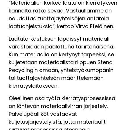
”Materiaalien korkea laatu on kierrätyksen
kannalta ratkaisevaa. Vastuullamme on
noudattaa tuottajayhteisöjen antamia
laatuohjeistuksia”, kertoo Virva Eteläinen.
Laatutarkastuksen läpäissyt materiaali
varastoidaan paalattuna tai irtonaisena.
Kun materiaalia on kertynyt tarpeeksi, se
kuljetetaan materiaalista riippuen Stena
Recyclingin omaan, yhteistyökumppanin
tai tuottajayhteisön määrittelemään
kierrätyslaitokseen.
Oleellinen osa työtä kierrätysprosessissa
on lähtevän materiaalivirran järjestely.
Palvelupäälliköt vastaavat
kuljetusjärjestelyistä, jotta materiaalit
siirtyvät prosessissa eteenpäin