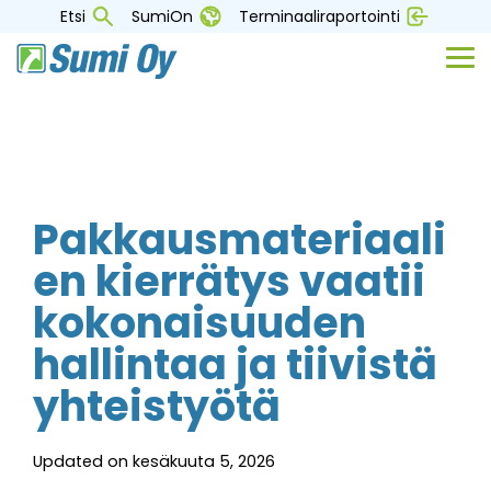
Skip
Etsi
SumiOn
Terminaaliraportointi
to
the
Tog
main
Me
content.
Pakkausmateriaali
en kierrätys vaatii
kokonaisuuden
hallintaa ja tiivistä
yhteistyötä
Updated on kesäkuuta 5, 2026