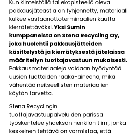
Kun kiinteistöllä tai ekopisteellä oleva
pakkausjäteastia on tyhjennetty, materiaali
kulkee vastaanottoterminaalien kautta
kierrätettäväksi.
Yksi Sumin
kumppaneista on Stena Recycling Oy,
joka huolehtii pakkausjätteiden
käsittelystä ja kierrätyksestä jätelaissa
määritellyn tuottajavastuun mukaisesti.
Pakkausmateriaaleja voidaan hyödyntää
uusien tuotteiden raaka-aineena, mikä
vähentää neitseellisten materiaalien
käytön tarvetta.
Stena Recyclingin
tuottajavastuupalveluiden parissa
työskentelee yhdeksän henkilön tiimi, jonka
keskeinen tehtävä on varmistaa, että