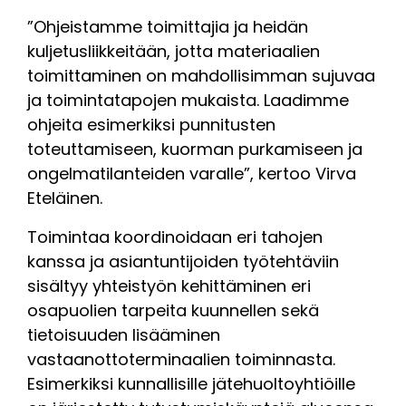
”Ohjeistamme toimittajia ja heidän
kuljetusliikkeitään, jotta materiaalien
toimittaminen on mahdollisimman sujuvaa
ja toimintatapojen mukaista. Laadimme
ohjeita esimerkiksi punnitusten
toteuttamiseen, kuorman purkamiseen ja
ongelmatilanteiden varalle”, kertoo Virva
Eteläinen.
Toimintaa koordinoidaan eri tahojen
kanssa ja asiantuntijoiden työtehtäviin
sisältyy yhteistyön kehittäminen eri
osapuolien tarpeita kuunnellen sekä
tietoisuuden lisääminen
vastaanottoterminaalien toiminnasta.
Esimerkiksi kunnallisille jätehuoltoyhtiöille