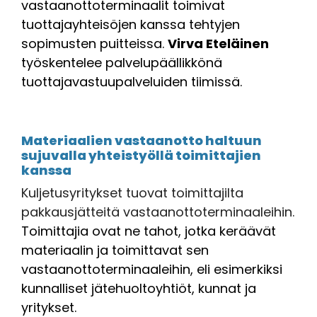
vastaanottoterminaalit toimivat
tuottajayhteisöjen kanssa tehtyjen
sopimusten puitteissa.
Virva Eteläinen
työskentelee palvelupäällikkönä
tuottajavastuupalveluiden tiimissä.
Materiaalien vastaanotto haltuun
sujuvalla yhteistyöllä toimittajien
kanssa
Kuljetusyritykset tuovat toimittajilta
pakkausjätteitä vastaanottoterminaaleihin.
Toimittajia ovat ne tahot, jotka keräävät
materiaalin ja toimittavat sen
vastaanottoterminaaleihin, eli esimerkiksi
kunnalliset jätehuoltoyhtiöt, kunnat ja
yritykset.