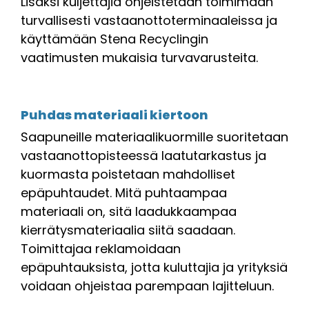
Lisäksi kuljettajia ohjeistetaan toimimaan
turvallisesti vastaanottoterminaaleissa ja
käyttämään Stena Recyclingin
vaatimusten mukaisia turvavarusteita.
Puhdas materiaali kiertoon
Saapuneille materiaalikuormille suoritetaan
vastaanottopisteessä laatutarkastus ja
kuormasta poistetaan mahdolliset
epäpuhtaudet. Mitä puhtaampaa
materiaali on, sitä laadukkaampaa
kierrätysmateriaalia siitä saadaan.
Toimittajaa reklamoidaan
epäpuhtauksista, jotta kuluttajia ja yrityksiä
voidaan ohjeistaa parempaan lajitteluun.