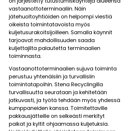
on järjestetty tutustumiskäyntejä alueensa
vastaanottoterminaaliin. Näin
jätehuoltoyhtiöiden on helpompi viestiä
oikeista toimintatavoista myös
kuljetusurakoitsijoilleen. Samalla käynnit
tarjoavat mahdollisuuden saada
kuljettajilta palautetta terminaalien
toiminnasta.
Vastaanottoterminaalien sujuva toiminta
perustuu yhtenäisiin ja turvallisiin
toimintatapoihin. Stena Recyclingilla
turvallisuutta seurataan ja kehitetään
jatkuvasti, ja työtä tehdään myös yhdessä
kumppaneiden kanssa. Toimitettaville
pakkausjätteille on selkeästi merkityt
paikat ja kyltit ohjaamassa kuljetuksia.