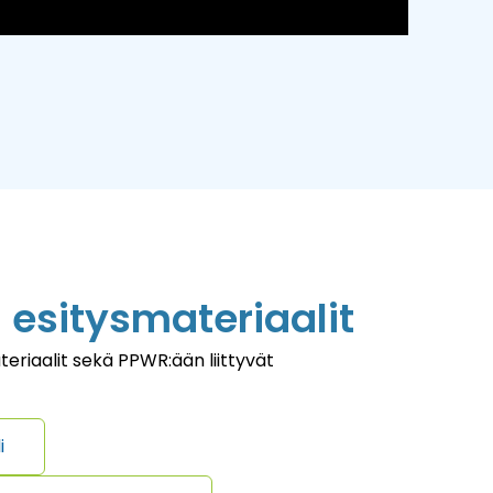
esitysmateriaalit
eriaalit sekä PPWR:ään liittyvät
i