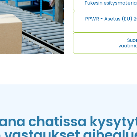
Tukesin esitysmateriaa
PPWR - Asetus (EU) 2
Suo
vaatim
ana chatissa kysyty
n vastaukset aihealue