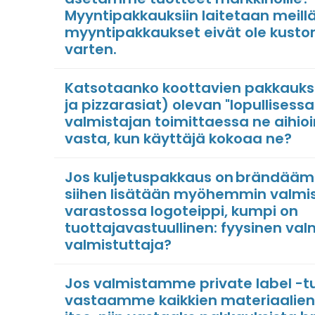
Myyntipakkauksiin laitetaan meillä
myyntipakkaukset eivät ole kusto
varten.
Katsotaanko koottavien pakkauks
ja pizzarasiat) olevan "lopullises
valmistajan toimittaessa ne aihio
vasta, kun käyttäjä kokoaa ne?
Jos kuljetuspakkaus on brändääm
siihen lisätään myöhemmin valmi
varastossa logoteippi, kumpi on
tuottajavastuullinen: fyysinen val
valmistuttaja?
Jos valmistamme private label -t
vastaamme kaikkien materiaalien