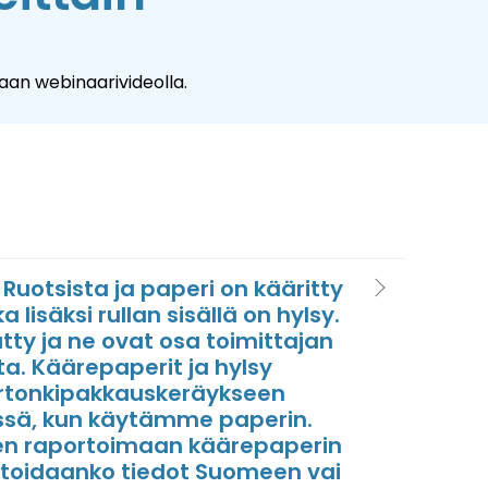
aan webinaarivideolla.
uotsista ja paperi on kääritty
 lisäksi rullan sisällä on hylsy.
tty ja ne ovat osa toimittajan
a. Käärepaperit ja hylsy
artonkipakkauskeräykseen
sä, kun käytämme paperin.
nen raportoimaan käärepaperin
ortoidaanko tiedot Suomeen vai