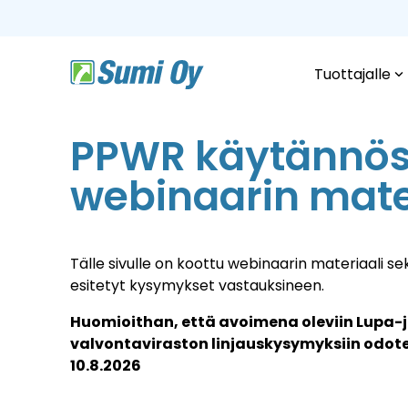
Skip
to
the
main
content.
Tuottajalle
PPWR käytännös
webinaarin mater
Tälle sivulle on koottu webinaarin materiaali s
esitetyt kysymykset vastauksineen.
Huomioithan, että avoimena oleviin Lupa-
valvontaviraston linjauskysymyksiin odot
10.8.2026