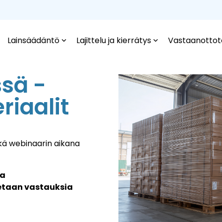
Lainsäädäntö
Lajittelu ja kierrätys
Vastaanottot
sä -
iaalit
ekä webinaarin aikana
ja
etaan vastauksia