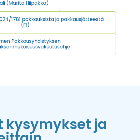
li (Marita Hiipakka)
024/1781 pakkauksista ja pakkausjätteestä
(FI)
men Pakkausyhdistyksen
uksenmukaisuusvakuutusohje
t kysymykset ja
ittain