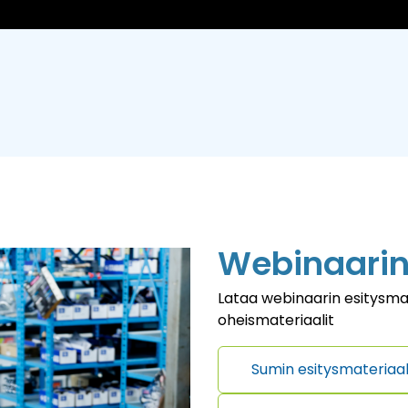
Webinaarin 
Lataa webinaarin esitysmat
oheismateriaalit
Sumin esitysmateriaal