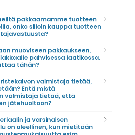
 meiltä pakkaamamme tuotteen
lla, onko silloin kauppa tuotteen
ttajavastuusta?
taan muoviseen pakkaukseen,
iakkaalle pahvisessa laatikossa.
uttaa tähän?
iristekalvon valmistaja tietää,
etään? Entä mistä
 valmistaja tietää, että
n jätehuoltoon?
iaalin ja varsinaisen
u on oleellinen, kun mietitään
mustenmukaisuutta esim.