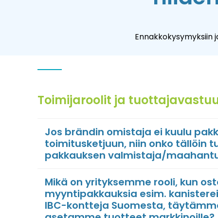
Ennakkokysymyksiin ja
Toimijaroolit ja tuottajavastuu
Jos brändin omistaja ei kuulu pa
toimitusketjuun, niin onko tällöin t
pakkauksen valmistaja/maahant
Mikä on yrityksemme rooli, kun o
myyntipakkauksia esim. kanistereit
IBC-kontteja Suomesta, täytämme
asetamme tuotteet markkinoille?