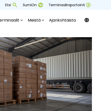
Etsi
SumiOn
Terminaaliraportointi
erminaalit
Meistä
Ajankohtaista