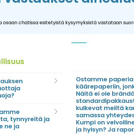
 osaan chatissa esitetyistä kysymyksistä vastataan suor
llisuus
Ostamme paperia R
kkauksen
käärepaperiin, jonka
uottaja
Näitä ei ole brändä
uoja?
standardipakkaust
kulkevat meiltä k
stamme
samassa yhteydes
a, tynnyreitä ja
Kumpi on velvolli
 ne ja
ja hylsyn? Ja rap