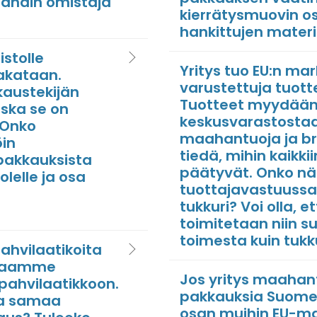
rändin omistaja
kierrätysmuovin o
hankittujen materi
stolle
Yritys tuo EU:n mar
pakataan.
varustettuja tuot
kaustekijän
Tuotteet myydään e
oska se on
keskusvarastostaa
. Onko
maahantuoja ja br
öin
tiedä, mihin kaikki
 pakkauksista
päätyvät. Onko näi
lelle ja osa
tuottajavastuussa
ä
tukkuri? Voi olla,
toimitetaan niin 
toimesta kuin tukk
ahvilaatikoita
akkaamme
Jos yritys maaha
 pahvilaatikkoon.
pakkauksia Suomee
ta samaa
osan muihin EU-maih