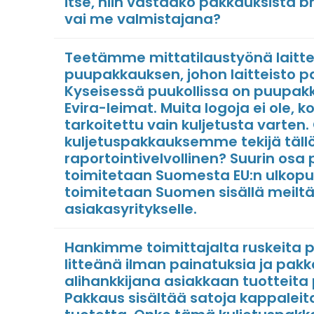
itse, niin vastaako pakkauksista b
vai me valmistajana?
Teetämme mittatilaustyönä laittei
puupakkauksen, johon laitteisto 
Kyseisessä puukollissa on puupak
Evira-leimat. Muita logoja ei ole, k
tarkoitettu vain kuljetusta varten
kuljetuspakkauksemme tekijä täll
raportointivelvollinen? Suurin osa
toimitetaan Suomesta EU:n ulkopuo
toimitetaan Suomen sisällä meilt
asiakasyritykselle.
Hankimme toimittajalta ruskeita p
litteänä ilman painatuksia ja p
alihankkijana asiakkaan tuotteita
Pakkaus sisältää satoja kappalei