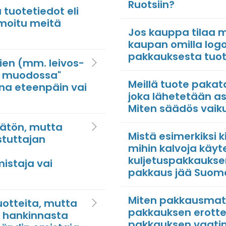
Ruotsiin?
 tuotetiedot eli
moitu meitä
Jos kauppa tilaa
kaupan omilla logoi
pakkauksesta tuo
ien (mm. leivos-
sa muodossa"
Meillä tuote paka
ina eteenpäin vai
joka lähetetään as
Miten säädös vaik
ätön, mutta
Mistä esimerkiksi k
stuttajan
mihin kalvoja käyt
kuljetuspakkauksen
mistaja vai
pakkaus jää Suome
Miten pakkausmater
uotteita, mutta
pakkauksen erottel
 hankinnasta
pakkauksen vaati