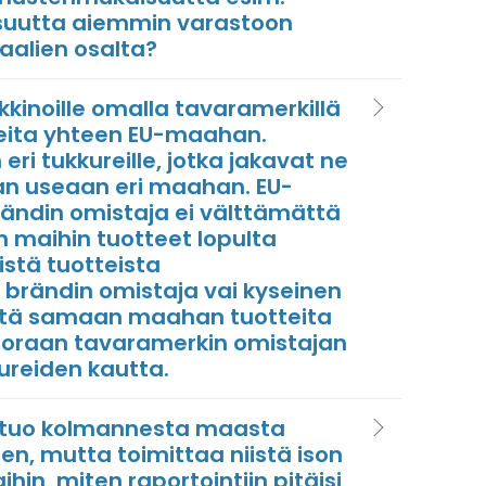
suutta aiemmin varastoon
aalien osalta?
kkinoille omalla tavaramerkillä
teita yhteen EU-maahan.
ri tukkureille, jotka jakavat ne
n useaan eri maahan. EU-
ändin omistaja ei välttämättä
in maihin tuotteet lopulta
stä tuotteista
 brändin omistaja vai kyseinen
 että samaan maahan tuotteita
suoraan tavaramerkin omistajan
ureiden kautta.
ntuo kolmannesta maasta
n, mutta toimittaa niistä ison
in, miten raportointiin pitäisi