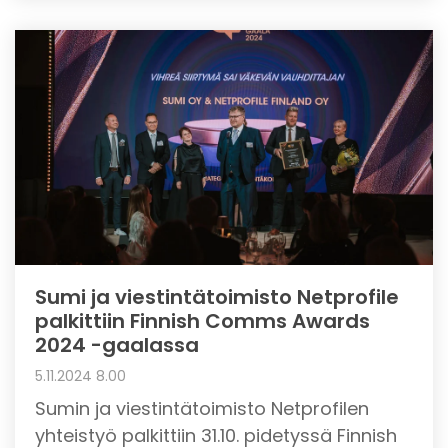
Sumi ja viestintätoimisto Netprofile
palkittiin Finnish Comms Awards
2024 -gaalassa
5.11.2024 8.00
Sumin ja viestintätoimisto Netprofilen
yhteistyö palkittiin 31.10. pidetyssä Finnish