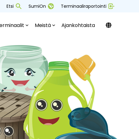
Etsi
SumiOn
Terminaaliraportointi
erminaalit
Meistä
Ajankohtaista