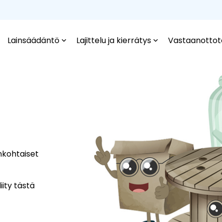
Lainsäädäntö
Lajittelu ja kierrätys
Vastaanottot
nkohtaiset
iity tästä