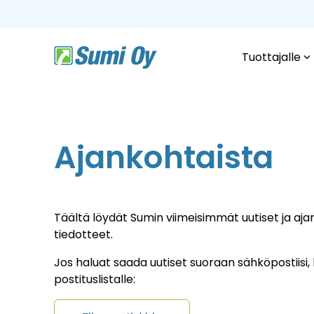
Skip
to
the
main
content.
Tuottajalle
Ajankohtaista
Täältä löydät Sumin viimeisimmät uutiset ja aja
tiedotteet.
Jos haluat saada uutiset suoraan sähköpostiisi, l
postituslistalle: